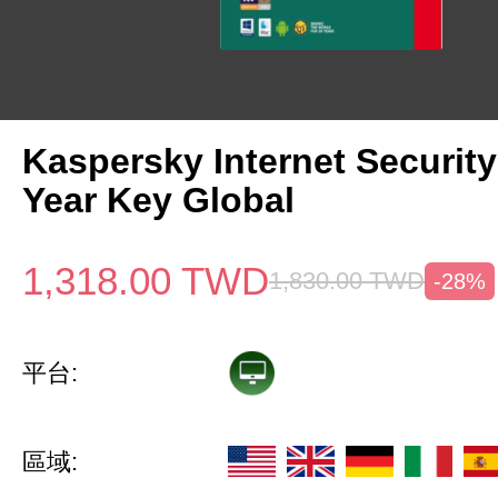
Kaspersky Internet Security
Year Key Global
1,318.00
TWD
1,830.00
TWD
-28%
平台:
區域: