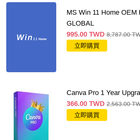
MS Win 11 Home OEM
GLOBAL
995.00
TWD
8,787.00
T
立即購買
Canva Pro 1 Year Upgr
366.00
TWD
2,563.00
T
立即購買