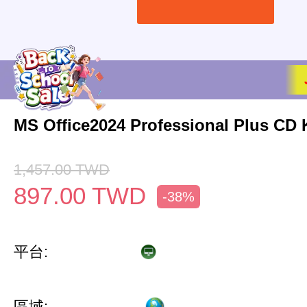
MS Office2024 Professional Plus CD 
1,457.00
TWD
897.00
TWD
-38%
平台:
區域: