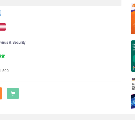
ivirus & Security
現貨
1-500