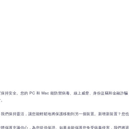
置保持安全。您的 PC 和 Mac 能防禦病毒、線上威脅、身份盜竊和金融
片。
置，我們保持靈活，讓您能輕鬆地將保護移動到另一個裝置。新增新裝置？您
意軟體保護充滿信心，為您提供保證。如果未能保護您免受病毒侵害，我們將