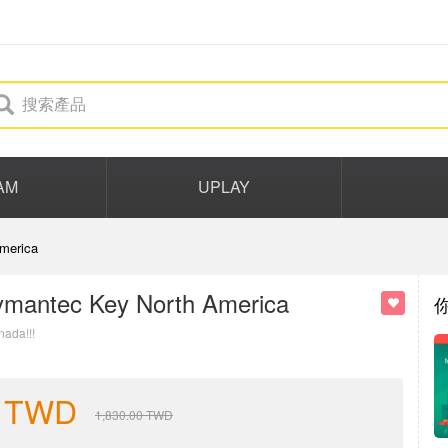
AM
UPLAY
merica
Symantec Key North America
nada!!!
TWD
1,830.00
TWD