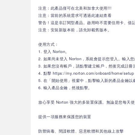
注意：此產品僅可在北美和加拿大使用!!!
注意：當前的系統需求可透過此連結查看
警告！這是非訂閱型產品。啟用時不需要信用卡、借記卡或
注意：安裝新版本前，請先卸載舊版本。
使用方式：
1. 登入 Norton。
2. 如果尚未登入 Norton，系統會提示您登入。輸入
3. 如果您沒有帳戶，請點擊建立帳戶，然後完成註冊
4. 點擊 https://my.norton.com/onboard/home/setup
5. 在「開始使用」視窗中，點擊輸入新的產品金鑰以
6. 輸入產品金鑰，然後點擊。
放心享受 Norton 強大的多裝置保護。無論是您每
提供一項服務來保護您的裝置
防禦病毒、間諜軟體、惡意軟體和其他線上攻擊