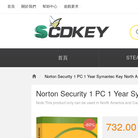
首頁
關於我們
幫助中心
遊戲要求
首頁
STE
Norton Security 1 PC 1 Year Symantec Key North A
Norton Security 1 PC 1 Year 
Note:This product only can be used in North America and Ca
732.00
-60%