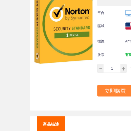
平台:
區域:
標籤:
Ant
股票:
有
立即購買
產品描述