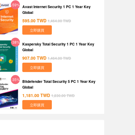
-59%
Avast Internet Security 1 PC 1 Year Key
Global
595.00
TWD
1,464.00
TWD
立即購買
-38%
Kaspersky Total Security 1 PC 1 Year Key
Global
907.00
TWD
1,464.00
TWD
立即購買
-35%
Bitdefender Total Security 5 PC 1 Year Key
Global
1,181.00
TWD
1,830.00
TWD
立即購買