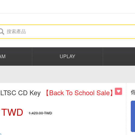
AM
UPLAY
s LTSC CD Key
【Back To School Sale】
TWD
1,420.00
TWD