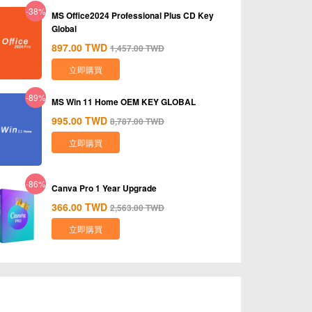
-38%
MS Office2024 Professional Plus CD Key
Global
897.00
TWD
1,457.00
TWD
立即購買
-89%
MS Win 11 Home OEM KEY GLOBAL
995.00
TWD
8,787.00
TWD
立即購買
-86%
Canva Pro 1 Year Upgrade
366.00
TWD
2,563.00
TWD
立即購買