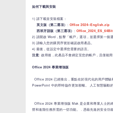
如何下載與安裝
1) 請下載並安裝檔案：
英文版（第二選項）
:
Office 2024--English.zip
西班牙語版（第三選項）
:
Office_2024_ES_64Bit
2) 請開啟 Word，點擊「帳戶」選項，並選擇第一
3) 請輸入您的購買序號並確認啟用產品。
4) 最後，從設定中選擇您需要的語言。
注意
: 啟用後，此產品不會綁定至您的帳戶，且僅能
Office 2024 專業增強版
Office 2024 已經推出，重點在於現代化的用戶
PowerPoint 中的即時協作更加順暢。
人工智慧驅動的
Office 2024 專業增強版 Mak 是企業和專業人
營和進階任務所需的一切功能。
.
憑藉先進的安全功能、