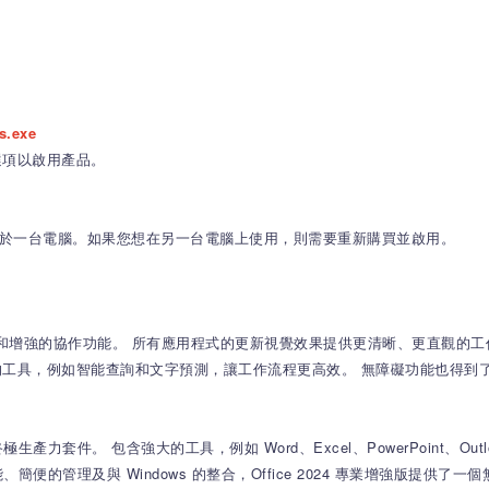
s.exe
個選項以啟用產品。
用於一台電腦。如果您想在另一台電腦上使用，則需要重新購買並啟用。
體驗和增強的協作功能。
所有應用程式的更新視覺效果提供更清晰、更直觀的工
工具，例如智能查詢和文字預測，讓工作流程更高效。
無障礙功能也得到
士的終極生產力套件。
包含強大的工具，例如 Word、Excel、PowerPoint、Outl
簡便的管理及與 Windows 的整合，Office 2024 專業增強版提供