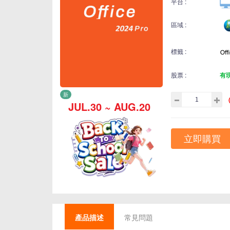
平台 :
區域 :
標籤 :
股票 :
有
新
JUL.30 ~ AUG.20
立即購買
產品描述
常見問題