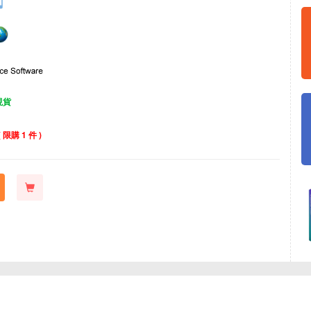
現貨
( 限購 1 件 )