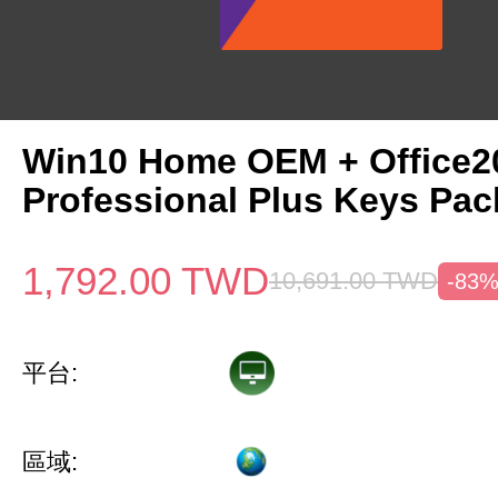
Win10 Home OEM + Office2
Professional Plus Keys Pac
1,792.00
TWD
10,691.00
TWD
-83
平台:
區域: