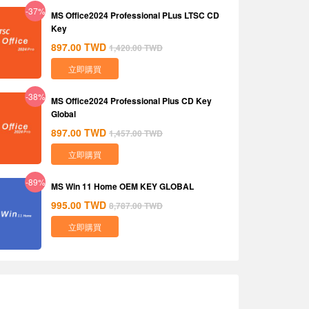
-37%
MS Office2024 Professional PLus LTSC CD
Key
897.00
TWD
1,420.00
TWD
立即購買
-38%
MS Office2024 Professional Plus CD Key
Global
897.00
TWD
1,457.00
TWD
立即購買
-89%
MS Win 11 Home OEM KEY GLOBAL
995.00
TWD
8,787.00
TWD
立即購買