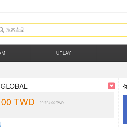
AM
UPLAY
Y GLOBAL
.00
TWD
20,724.00
TWD