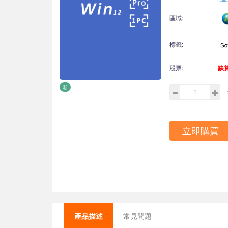
區域:
標籤:
股票:
缺
新
立即購買
產品描述
常見問題