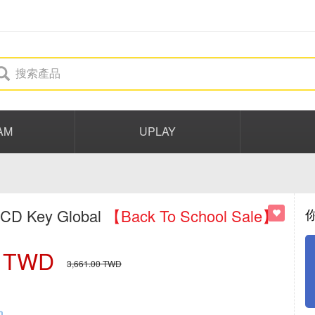
AM
UPLAY
 CD Key Global
【Back To School Sale】
TWD
3,661.00
TWD