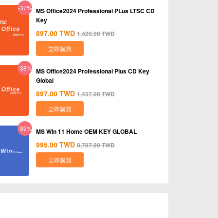
-37%
MS Office2024 Professional PLus LTSC CD
Key
897.00
TWD
1,420.00
TWD
立即購買
-38%
MS Office2024 Professional Plus CD Key
Global
897.00
TWD
1,457.00
TWD
立即購買
-89%
MS Win 11 Home OEM KEY GLOBAL
995.00
TWD
8,787.00
TWD
立即購買