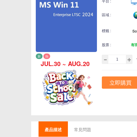
平台 :
區域 :
標籤 :
股票 :
有
新
熱
JUL.30 ~ AUG.20
立即購買
產品描述
常見問題