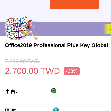
Office2019 Professional Plus Key Global
7,286.00
TWD
2,700.00
TWD
-63%
平台:
區域: