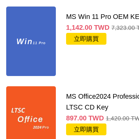
MS Win 11 Pro OEM K
1,142.00
TWD
7,323.00
立即購買
MS Office2024 Professi
LTSC CD Key
897.00
TWD
1,420.00
T
立即購買