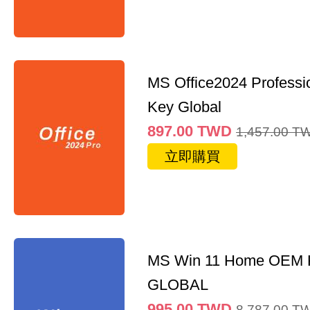
MS Office2024 Professi
Key Global
897.00
TWD
1,457.00
T
立即購買
MS Win 11 Home OEM
GLOBAL
995.00
TWD
8,787.00
T