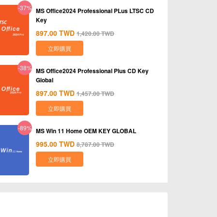
-37%
MS Office2024 Professional PLus LTSC CD
Key
897.00
TWD
1,420.00
TWD
立即購買
-38%
MS Office2024 Professional Plus CD Key
Global
897.00
TWD
1,457.00
TWD
立即購買
-89%
MS Win 11 Home OEM KEY GLOBAL
995.00
TWD
8,787.00
TWD
立即購買