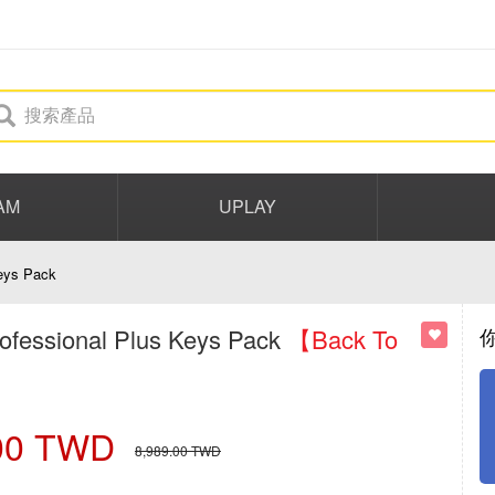
AM
UPLAY
eys Pack
fessional Plus Keys Pack
【Back To
00
TWD
8,989.00
TWD