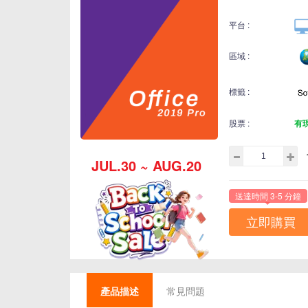
平台 :
區域 :
標籤 :
股票 :
有
JUL.30 ~ AUG.20
送達時間 3-5 分鐘
立即購買
產品描述
常見問題