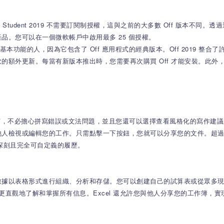
& Student 2019 不需要訂閱制授權，這與之前的大多數 Off 版本
品。您可以在一個微軟帳戶中啟用最多 25 個授權。
需要 Off 基本功能的人，因為它包含了 Off 應用程式的經典版本。Off 2019 
外更新。每當有新版本推出時，您需要再次購買 Off 才能安裝。此外，此版
寫，不必擔心拼寫錯誤或文法問題，並且您還可以選擇查看風格化的寫作建
人檢視或編輯您的工作。只需點擊一下按鈕，您就可以分享您的文件。超過 
印象深刻且完全可自定義的履歷。
據以表格形式進行組織、分析和存儲。您可以創建自己的試算表或從眾多現成
夠更直觀地了解和掌握所有信息。Excel 還允許您與他人分享您的工作簿，