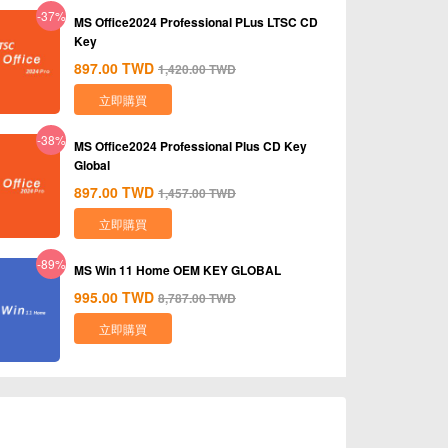
-37%
MS Office2024 Professional PLus LTSC CD
Key
897.00
TWD
1,420.00
TWD
立即購買
-38%
MS Office2024 Professional Plus CD Key
Global
897.00
TWD
1,457.00
TWD
立即購買
-89%
MS Win 11 Home OEM KEY GLOBAL
995.00
TWD
8,787.00
TWD
立即購買