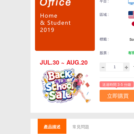
平台 :
區域 :
標籤 :
股票 :
有
JUL.30 ~ AUG.20
送達時間 3-5 分鐘
立即購買
產品描述
常見問題