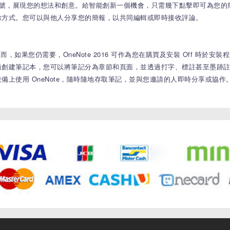
符號，展現您的想法和創意。給智能創新一個機會，只需幾下點擊即可為您
除方式。您可以與他人分享您的簡報，以共同編輯或即時接收評論。
而，如果您仍需要，OneNote 2016 可作為您在購買及安裝 Off 時於安裝
過創建筆記本，您可以將筆記分為章節和頁面，並透過打字、標註甚至墨跡
上使用 OneNote，隨時隨地存取筆記，並與您邀請的人即時分享或協作