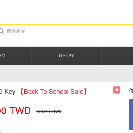
AM
UPLAY
19 Key
【Back To School Sale】
00
TWD
10,984.00
TWD