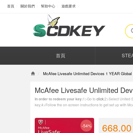
首頁
關於我們
幫助中心
遊戲要求
首頁
STE
McAfee Livesafe Unlimited Devices 1 YEAR Global
McAfee Livesafe Unlimited De
In order to redeem your key:
1>Go to
click
;2>Select United 
key;4>Follow the on-screen instructions to get set up with M
668.00
-54%