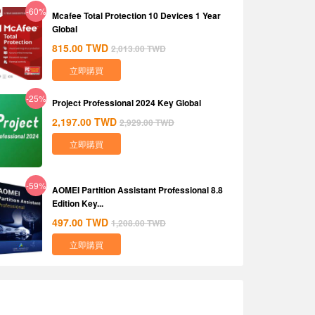
-60%
Mcafee Total Protection 10 Devices 1 Year
Global
815.00
TWD
2,013.00
TWD
立即購買
-25%
Project Professional 2024 Key Global
2,197.00
TWD
2,929.00
TWD
立即購買
-59%
AOMEI Partition Assistant Professional 8.8
Edition Key...
497.00
TWD
1,208.00
TWD
立即購買