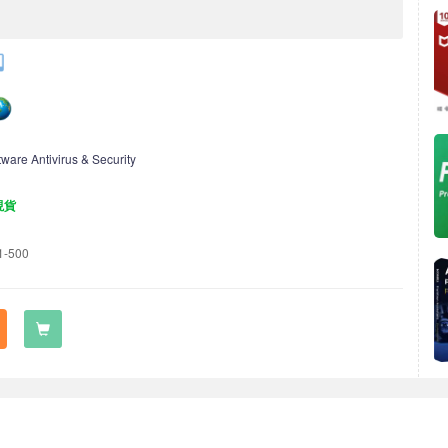
tware Antivirus & Security
現貨
1-500