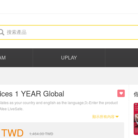
AM
UPLAY
vices 1 YEAR Global
States as your country and english as the language;3>Enter the product
cAfee LiveSafe.
顯示所有內容
TWD
1,464.00
TWD