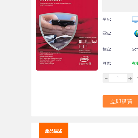
平台:
區域:
標籤:
Sof
股票:
有
立即購買
產品描述