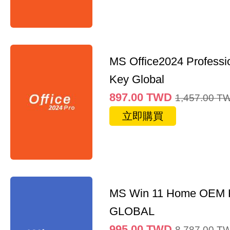
MS Office2024 Professi
Key Global
897.00
TWD
1,457.00
T
立即購買
MS Win 11 Home OEM
GLOBAL
995.00
TWD
8,787.00
T