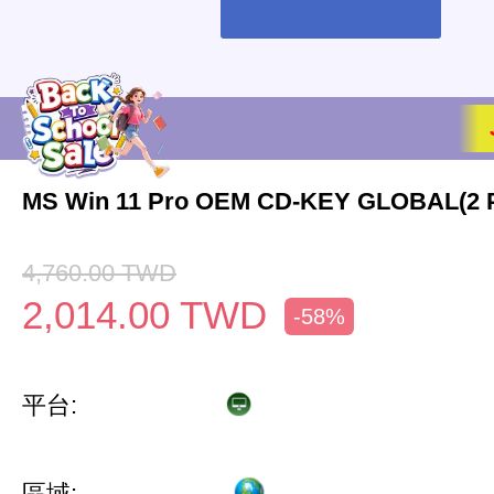
MS Win 11 Pro OEM CD-KEY GLOBAL(2 
4,760.00
TWD
2,014.00
TWD
-58%
平台:
區域: