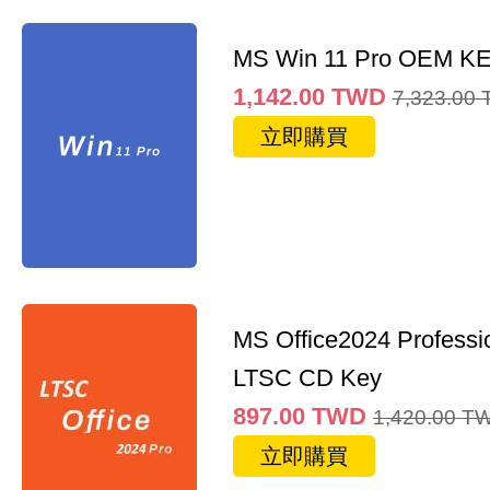
MS Win 11 Pro OEM K
1,142.00
TWD
7,323.00
立即購買
MS Office2024 Professi
LTSC CD Key
897.00
TWD
1,420.00
T
立即購買