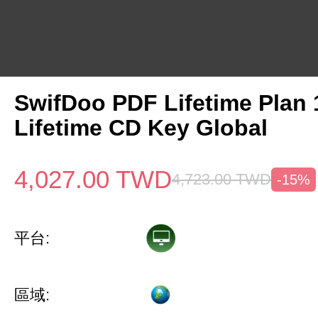
SwifDoo PDF Lifetime Plan
Lifetime CD Key Global
4,027.00
TWD
4,723.00
TWD
-15%
平台:
區域: