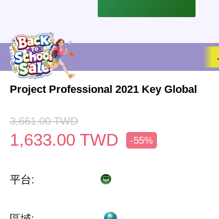
Project Professional 2021 Key Global
3,661.00
TWD
1,633.00
TWD
-55%
平台:
區域: