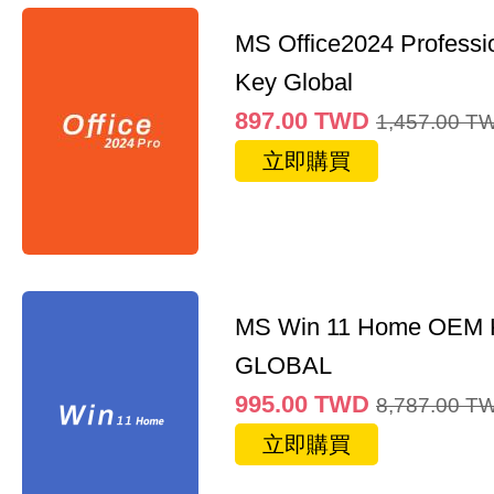
MS Office2024 Professi
Key Global
897.00
TWD
1,457.00
T
立即購買
MS Win 11 Home OEM
GLOBAL
995.00
TWD
8,787.00
T
立即購買