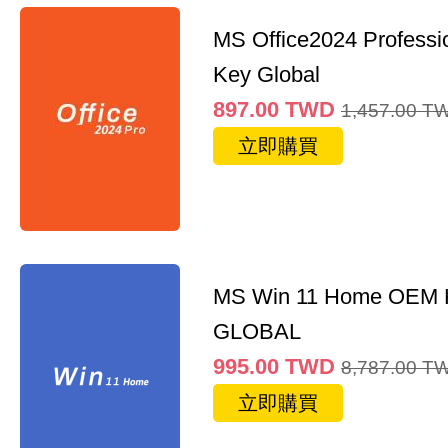
MS Office2024 Professi
Key Global
897.00
TWD
1,457.00
T
立即購買
MS Win 11 Home OEM
GLOBAL
995.00
TWD
8,787.00
T
立即購買