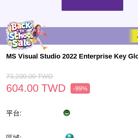
MS Visual Studio 2022 Enterprise Key Gl
73,230.00
TWD
604.00
TWD
-99%
平台:
區域: