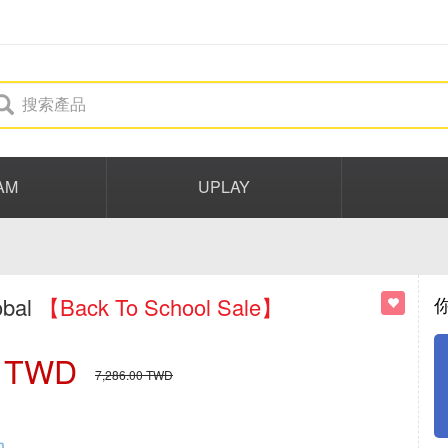
AM
UPLAY
obal
【Back To School Sale】
TWD
7,286.00
TWD