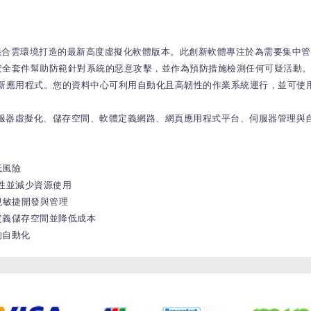
ition 是專為私有及混合雲環境打造的最新高度虛擬化軟體版本。此創新軟體專注於
透過加強的安全套件幫助防範針對系統的惡意攻擊，並作為預防措施檢測任何可疑
 創建新應用程式。您的資料中心可利用自動化且高韌性的作業系統運行，並可使用許
r，用戶可獲得如伺服器虛擬化、儲存空間、軟體定義網路、網頁應用程式平台、伺服器
低風險
可用性並減少資源使用
器，實現敏捷開發與管理
定義儲存空間並降低成本
的自動化