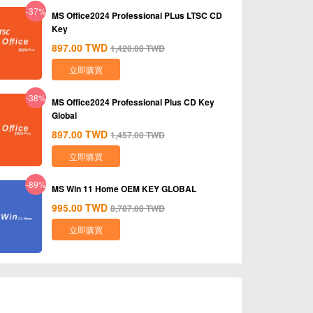
-37%
MS Office2024 Professional PLus LTSC CD
Key
897.00
TWD
1,420.00
TWD
立即購買
-38%
MS Office2024 Professional Plus CD Key
Global
897.00
TWD
1,457.00
TWD
立即購買
-89%
MS Win 11 Home OEM KEY GLOBAL
995.00
TWD
8,787.00
TWD
立即購買