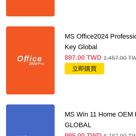
MS Office2024 Professi
Key Global
897.00
TWD
1,457.00
T
立即購買
MS Win 11 Home OEM
GLOBAL
995.00
TWD
8,787.00
T