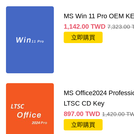
MS Win 11 Pro OEM K
1,142.00
TWD
7,323.00
立即購買
MS Office2024 Professi
LTSC CD Key
897.00
TWD
1,420.00
T
立即購買