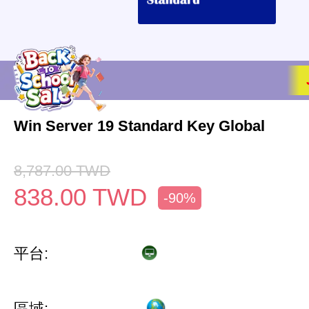
Win Server 19 Standard Key Global
8,787.00
TWD
838.00
TWD
-90%
平台:
區域: