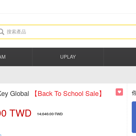
AM
UPLAY
ey Global
【Back To School Sale】
00
TWD
14,646.00
TWD