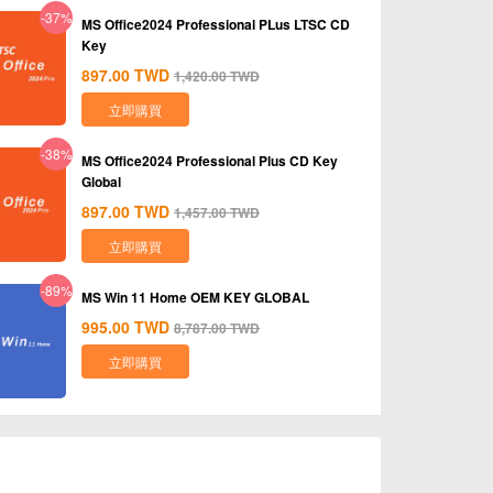
-37%
MS Office2024 Professional PLus LTSC CD
Key
897.00
TWD
1,420.00
TWD
立即購買
-38%
MS Office2024 Professional Plus CD Key
Global
897.00
TWD
1,457.00
TWD
立即購買
-89%
MS Win 11 Home OEM KEY GLOBAL
995.00
TWD
8,787.00
TWD
立即購買