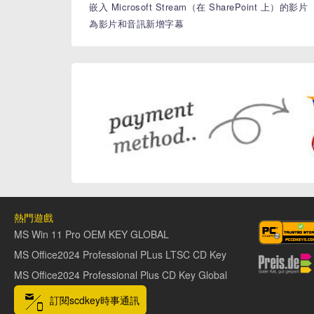
嵌入 Microsoft Stream（在 SharePoint 上）的影片
為影片和音訊新增字幕
熱門遊戲
MS Win 11 Pro OEM KEY GLOBAL
MS Office2024 Professional PLus LTSC CD Key
MS Office2024 Professional Plus CD Key Global
訂閱scdkey時事通訊