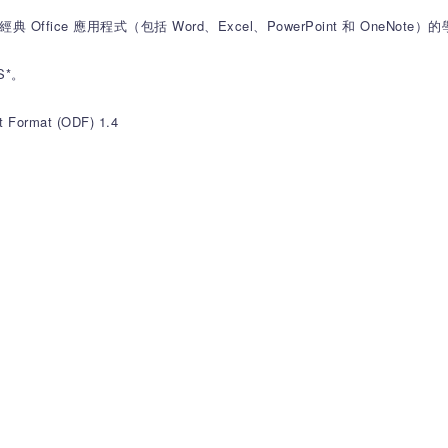
 Office 應用程式（包括 Word、Excel、PowerPoint 和 OneNo
S*。
t Format (ODF) 1.4