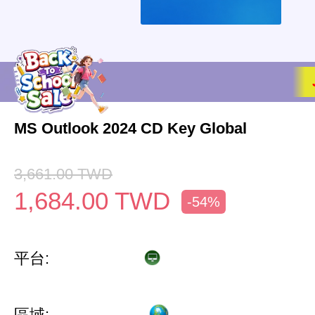
MS Outlook 2024 CD Key Global
3,661.00
TWD
1,684.00
TWD
-54%
平台:
區域: