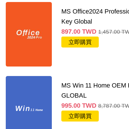
MS Office2024 Professi
Key Global
897.00
TWD
1,457.00
T
立即購買
MS Win 11 Home OEM
GLOBAL
995.00
TWD
8,787.00
T
立即購買