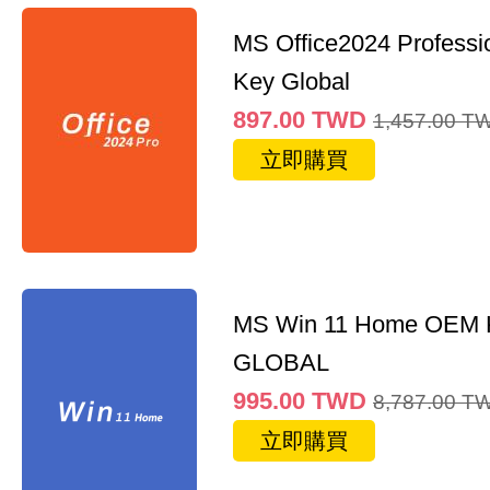
MS Office2024 Professi
Key Global
897.00
TWD
1,457.00
T
立即購買
MS Win 11 Home OEM
GLOBAL
995.00
TWD
8,787.00
T
立即購買